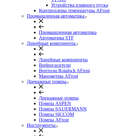
Устройства плавного пуска
Контроллеры температуры AFrost
Промышленная автоматика
Промышленная автоматика
Автоматика STF
Линейные компоненты
Линейные компоненты
Виброгасители
Вентили Rotalock AFrost
Манометры AFrost
Дренажные помпы
Дренажные помпы
Помпы ASPEN
Помпы SAUERMANN
Помпы SICCOM
Помпы AFrost
Инструменты