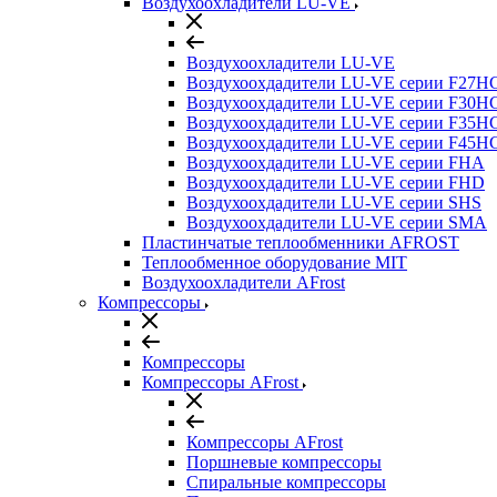
Воздухоохладители LU-VE
Воздухоохладители LU-VE
Воздухоохдадители LU-VE серии F27H
Воздухоохдадители LU-VE серии F30H
Воздухоохдадители LU-VE серии F35H
Воздухоохдадители LU-VE серии F45H
Воздухоохдадители LU-VE серии FHA
Воздухоохдадители LU-VE серии FHD
Воздухоохдадители LU-VE серии SHS
Воздухоохдадители LU-VE серии SMA
Пластинчатые теплообменники AFROST
Теплообменное оборудование MIT
Воздухоохладители AFrost
Компрессоры
Компрессоры
Компрессоры AFrost
Компрессоры AFrost
Поршневые компрессоры
Спиральные компрессоры