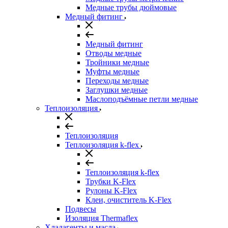
Медные трубы дюймовые
Медный фитинг
Медный фитинг
Отводы медные
Тройники медные
Муфты медные
Переходы медные
Заглушки медные
Маслоподъёмные петли медные
Теплоизоляция
Теплоизоляция
Теплоизоляция k-flex
Теплоизоляция k-flex
Трубки K-Flex
Рулоны K-Flex
Клеи, очиститель K-Flex
Подвесы
Изоляция Thermaflex
Хладагенты и масла