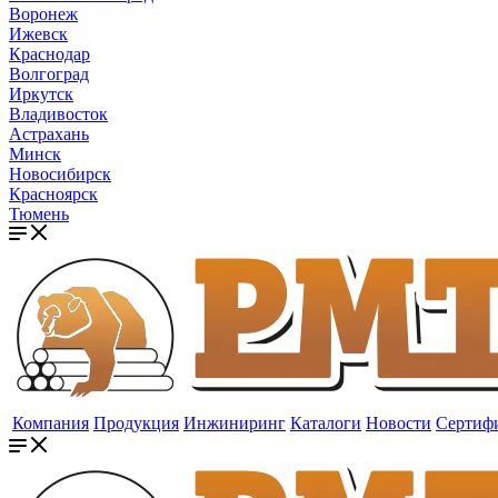
Воронеж
Ижевск
Краснодар
Волгоград
Иркутск
Владивосток
Астрахань
Минск
Новосибирск
Красноярск
Тюмень
Компания
Продукция
Инжиниринг
Каталоги
Новости
Сертиф