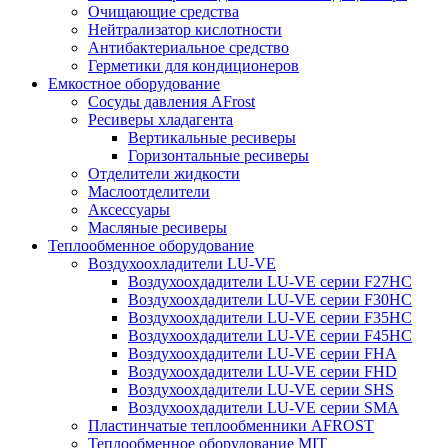
Очищающие средства
Нейтрализатор кислотности
Антибактериальное средство
Герметики для кондиционеров
Емкостное оборудование
Сосуды давления AFrost
Ресиверы хладагента
Вертикальные ресиверы
Горизонтальные ресиверы
Отделители жидкости
Маслоотделители
Аксессуары
Масляные ресиверы
Теплообменное оборудование
Воздухоохладители LU-VE
Воздухоохдадители LU-VE серии F27HC
Воздухоохдадители LU-VE серии F30HC
Воздухоохдадители LU-VE серии F35HC
Воздухоохдадители LU-VE серии F45HC
Воздухоохдадители LU-VE серии FHA
Воздухоохдадители LU-VE серии FHD
Воздухоохдадители LU-VE серии SHS
Воздухоохдадители LU-VE серии SMA
Пластинчатые теплообменники AFROST
Теплообменное оборудование MIT