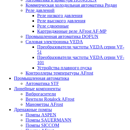
Коммерческая холодильная автоматика Ридан
Реле давлений
Реле низкого давления
Реле высокого давления
Реле сдвоенные
Картриджнные реле AFrost AF-MP
Промышленная автоматика DOFUN
Силовая электроника VEDA
Преобразователи частоты VEDA серии VF-
51
Преобразователи частоты VEDA серии VF-
101
Устройства плавного пуска
Контроллеры температуры AFrost
Промышленная автоматика
Автоматика STF
Линейные компоненты
Виброгасители
Вентили Rotalock AFrost
Манометры AFrost
Дренажные помпы
Помпы ASPEN
Помпы SAUERMANN
Помпы SICCOM