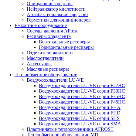
Очищающие средства
Нейтрализатор кислотности
Антибактериальное средство
Герметики для кондиционеров
Емкостное оборудование
Сосуды давления AFrost
Ресиверы хладагента
Вертикальные ресиверы
Горизонтальные ресиверы
Отделители жидкости
Маслоотделители
Аксессуары
Масляные ресиверы
Теплообменное оборудование
Воздухоохладители LU-VE
Воздухоохдадители LU-VE серии F27HC
Воздухоохдадители LU-VE серии F30HC
Воздухоохдадители LU-VE серии F35HC
Воздухоохдадители LU-VE серии F45HC
Воздухоохдадители LU-VE серии FHA
Воздухоохдадители LU-VE серии FHD
Воздухоохдадители LU-VE серии SHS
Воздухоохдадители LU-VE серии SMA
Пластинчатые теплообменники AFROST
Теплообменное оборудование MIT