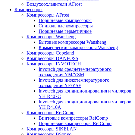
Воздухоохладители AFrost
Компрессоры
Компрессоры AFrost
Поршневые компрессоры
Спиральные компрессоры
Поршневые герметичные
Компрессоры Wansheng
Бытовые компрессоры Wansheng
Коммерческие компрессоры Wansheng
Компрессоры Copeland
Компрессоры DANFOSS
Компрессоры INVOTECH
Invotech для среднетемпературного
охлаждения YM/YSM
Invotech для низкотемпературного
охлаждения YF/YSF
Invotech для кондиционирования и чиллеров
YH R407C
Invotech для кондиционирования и чиллеров
YH R410A
Компрессоры RefComp
Винтовые компрессоры RefComp
Поршневые компрессоры RefComp
Компрессоры SIKELAN
Компрессоры BSonyo