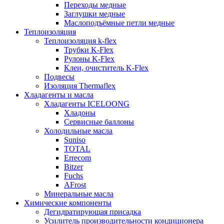
Переходы медные
Заглушки медные
Маслоподъёмные петли медные
Теплоизоляция
Теплоизоляция k-flex
Трубки K-Flex
Рулоны K-Flex
Клеи, очиститель K-Flex
Подвесы
Изоляция Thermaflex
Хладагенты и масла
Хладагенты ICELOONG
Хладоны
Сервисные баллоны
Холодильные масла
Suniso
TOTAL
Errecom
Bitzer
Fuchs
AFrost
Минеральные масла
Химические компоненты
Дегидратирующая присадка
Усилитель производительности кондиционера