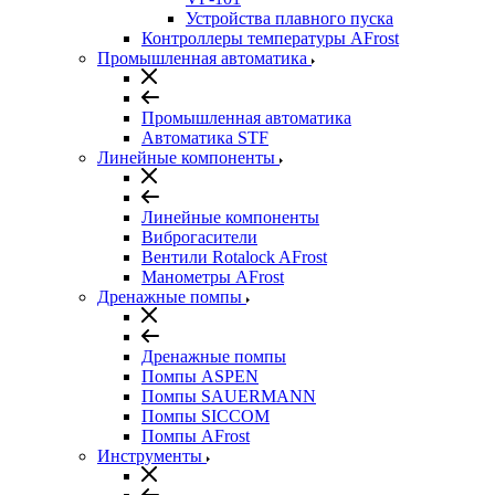
Устройства плавного пуска
Контроллеры температуры AFrost
Промышленная автоматика
Промышленная автоматика
Автоматика STF
Линейные компоненты
Линейные компоненты
Виброгасители
Вентили Rotalock AFrost
Манометры AFrost
Дренажные помпы
Дренажные помпы
Помпы ASPEN
Помпы SAUERMANN
Помпы SICCOM
Помпы AFrost
Инструменты