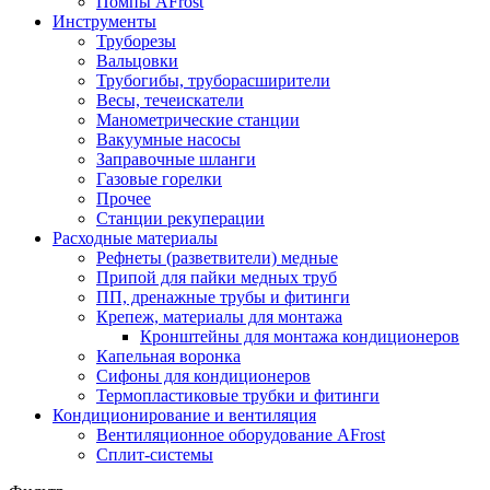
Помпы AFrost
Инструменты
Труборезы
Вальцовки
Трубогибы, труборасширители
Весы, течеискатели
Манометрические станции
Вакуумные насосы
Заправочные шланги
Газовые горелки
Прочее
Станции рекуперации
Расходные материалы
Рефнеты (разветвители) медные
Припой для пайки медных труб
ПП, дренажные трубы и фитинги
Крепеж, материалы для монтажа
Кронштейны для монтажа кондиционеров
Капельная воронка
Сифоны для кондиционеров
Термопластиковые трубки и фитинги
Кондиционирование и вентиляция
Вентиляционное оборудование AFrost
Сплит-системы