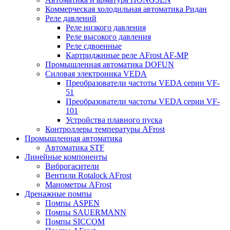
Коммерческая холодильная автоматика Ридан
Реле давлений
Реле низкого давления
Реле высокого давления
Реле сдвоенные
Картриджнные реле AFrost AF-MP
Промышленная автоматика DOFUN
Силовая электроника VEDA
Преобразователи частоты VEDA серии VF-
51
Преобразователи частоты VEDA серии VF-
101
Устройства плавного пуска
Контроллеры температуры AFrost
Промышленная автоматика
Автоматика STF
Линейные компоненты
Виброгасители
Вентили Rotalock AFrost
Манометры AFrost
Дренажные помпы
Помпы ASPEN
Помпы SAUERMANN
Помпы SICCOM