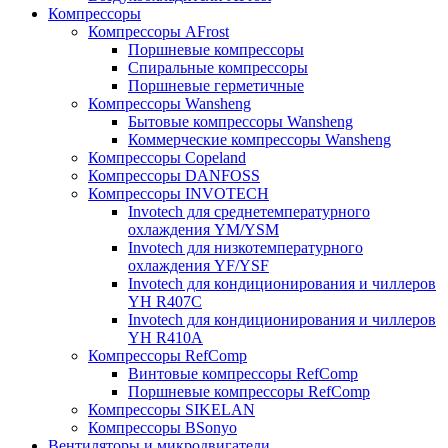
Компрессоры
Компрессоры AFrost
Поршневые компрессоры
Спиральные компрессоры
Поршневые герметичные
Компрессоры Wansheng
Бытовые компрессоры Wansheng
Коммерческие компрессоры Wansheng
Компрессоры Copeland
Компрессоры DANFOSS
Компрессоры INVOTECH
Invotech для среднетемпературного
охлаждения YM/YSM
Invotech для низкотемпературного
охлаждения YF/YSF
Invotech для кондиционирования и чиллеров
YH R407C
Invotech для кондиционирования и чиллеров
YH R410A
Компрессоры RefComp
Винтовые компрессоры RefComp
Поршневые компрессоры RefComp
Компрессоры SIKELAN
Компрессоры BSonyo
Вентиляторы и микродвигатели