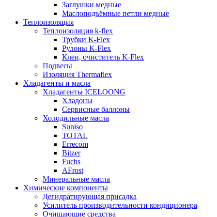
Заглушки медные
Маслоподъёмные петли медные
Теплоизоляция
Теплоизоляция k-flex
Трубки K-Flex
Рулоны K-Flex
Клеи, очиститель K-Flex
Подвесы
Изоляция Thermaflex
Хладагенты и масла
Хладагенты ICELOONG
Хладоны
Сервисные баллоны
Холодильные масла
Suniso
TOTAL
Errecom
Bitzer
Fuchs
AFrost
Минеральные масла
Химические компоненты
Дегидратирующая присадка
Усилитель производительности кондиционера
Очищающие средства