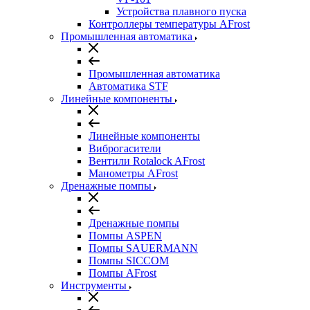
Устройства плавного пуска
Контроллеры температуры AFrost
Промышленная автоматика
Промышленная автоматика
Автоматика STF
Линейные компоненты
Линейные компоненты
Виброгасители
Вентили Rotalock AFrost
Манометры AFrost
Дренажные помпы
Дренажные помпы
Помпы ASPEN
Помпы SAUERMANN
Помпы SICCOM
Помпы AFrost
Инструменты