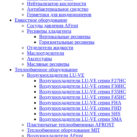
Нейтрализатор кислотности
Антибактериальное средство
Герметики для кондиционеров
Емкостное оборудование
Сосуды давления AFrost
Ресиверы хладагента
Вертикальные ресиверы
Горизонтальные ресиверы
Отделители жидкости
Маслоотделители
Аксессуары
Масляные ресиверы
Теплообменное оборудование
Воздухоохладители LU-VE
Воздухоохдадители LU-VE серии F27HC
Воздухоохдадители LU-VE серии F30HC
Воздухоохдадители LU-VE серии F35HC
Воздухоохдадители LU-VE серии F45HC
Воздухоохдадители LU-VE серии FHA
Воздухоохдадители LU-VE серии FHD
Воздухоохдадители LU-VE серии SHS
Воздухоохдадители LU-VE серии SMA
Пластинчатые теплообменники AFROST
Теплообменное оборудование MIT
Воздухоохладители AFrost