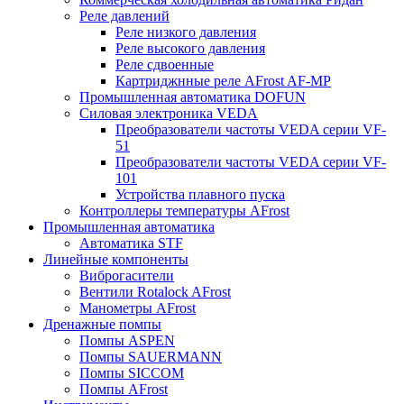
Реле давлений
Реле низкого давления
Реле высокого давления
Реле сдвоенные
Картриджнные реле AFrost AF-MP
Промышленная автоматика DOFUN
Силовая электроника VEDA
Преобразователи частоты VEDA серии VF-
51
Преобразователи частоты VEDA серии VF-
101
Устройства плавного пуска
Контроллеры температуры AFrost
Промышленная автоматика
Автоматика STF
Линейные компоненты
Виброгасители
Вентили Rotalock AFrost
Манометры AFrost
Дренажные помпы
Помпы ASPEN
Помпы SAUERMANN
Помпы SICCOM
Помпы AFrost