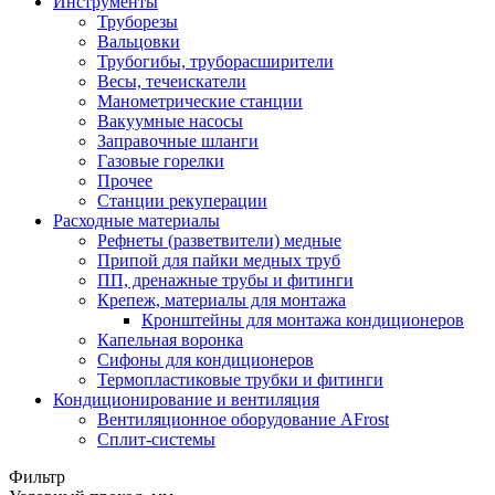
Инструменты
Труборезы
Вальцовки
Трубогибы, труборасширители
Весы, течеискатели
Манометрические станции
Вакуумные насосы
Заправочные шланги
Газовые горелки
Прочее
Станции рекуперации
Расходные материалы
Рефнеты (разветвители) медные
Припой для пайки медных труб
ПП, дренажные трубы и фитинги
Крепеж, материалы для монтажа
Кронштейны для монтажа кондиционеров
Капельная воронка
Сифоны для кондиционеров
Термопластиковые трубки и фитинги
Кондиционирование и вентиляция
Вентиляционное оборудование AFrost
Сплит-системы
Фильтр