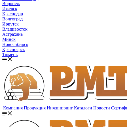
Воронеж
Ижевск
Краснодар
Волгоград
Иркутск
Владивосток
Астрахань
Минск
Новосибирск
Красноярск
Тюмень
Компания
Продукция
Инжиниринг
Каталоги
Новости
Сертиф