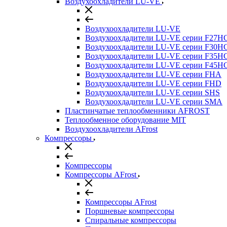
Воздухоохладители LU-VE
Воздухоохладители LU-VE
Воздухоохдадители LU-VE серии F27H
Воздухоохдадители LU-VE серии F30H
Воздухоохдадители LU-VE серии F35H
Воздухоохдадители LU-VE серии F45H
Воздухоохдадители LU-VE серии FHA
Воздухоохдадители LU-VE серии FHD
Воздухоохдадители LU-VE серии SHS
Воздухоохдадители LU-VE серии SMA
Пластинчатые теплообменники AFROST
Теплообменное оборудование MIT
Воздухоохладители AFrost
Компрессоры
Компрессоры
Компрессоры AFrost
Компрессоры AFrost
Поршневые компрессоры
Спиральные компрессоры