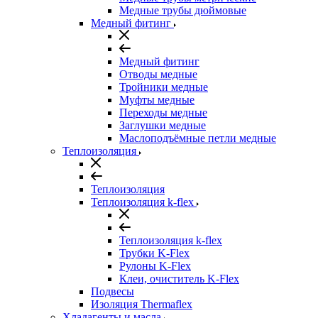
Медные трубы дюймовые
Медный фитинг
Медный фитинг
Отводы медные
Тройники медные
Муфты медные
Переходы медные
Заглушки медные
Маслоподъёмные петли медные
Теплоизоляция
Теплоизоляция
Теплоизоляция k-flex
Теплоизоляция k-flex
Трубки K-Flex
Рулоны K-Flex
Клеи, очиститель K-Flex
Подвесы
Изоляция Thermaflex
Хладагенты и масла