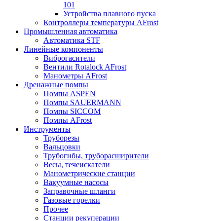
101
Устройства плавного пуска
Контроллеры температуры AFrost
Промышленная автоматика
Автоматика STF
Линейные компоненты
Виброгасители
Вентили Rotalock AFrost
Манометры AFrost
Дренажные помпы
Помпы ASPEN
Помпы SAUERMANN
Помпы SICCOM
Помпы AFrost
Инструменты
Труборезы
Вальцовки
Трубогибы, труборасширители
Весы, течеискатели
Манометрические станции
Вакуумные насосы
Заправочные шланги
Газовые горелки
Прочее
Станции рекуперации