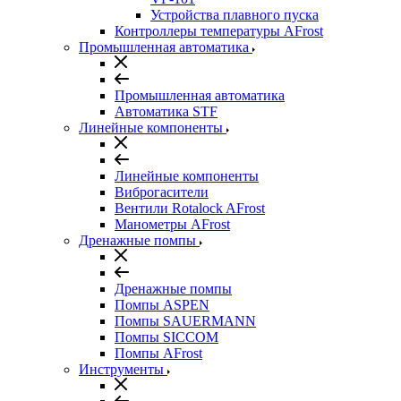
Устройства плавного пуска
Контроллеры температуры AFrost
Промышленная автоматика
Промышленная автоматика
Автоматика STF
Линейные компоненты
Линейные компоненты
Виброгасители
Вентили Rotalock AFrost
Манометры AFrost
Дренажные помпы
Дренажные помпы
Помпы ASPEN
Помпы SAUERMANN
Помпы SICCOM
Помпы AFrost
Инструменты