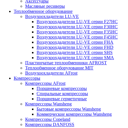
Аксессуары
Масляные ресиверы
Теплообменное оборудование
Воздухоохладители LU-VE
Воздухоохдадители LU-VE серии F27HC
Воздухоохдадители LU-VE серии F30HC
Воздухоохдадители LU-VE серии F35HC
Воздухоохдадители LU-VE серии F45HC
Воздухоохдадители LU-VE серии FHA
Воздухоохдадители LU-VE серии FHD
Воздухоохдадители LU-VE серии SHS
Воздухоохдадители LU-VE серии SMA
Пластинчатые теплообменники AFROST
Теплообменное оборудование MIT
Воздухоохладители AFrost
Компрессоры
Компрессоры AFrost
Поршневые компрессоры
Спиральные компрессоры
Поршневые герметичные
Компрессоры Wansheng
Бытовые компрессоры Wansheng
Коммерческие компрессоры Wansheng
Компрессоры Copeland
Компрессоры DANFOSS