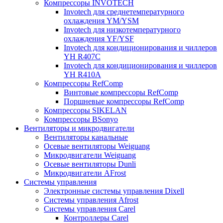
Компрессоры INVOTECH
Invotech для среднетемпературного
охлаждения YM/YSM
Invotech для низкотемпературного
охлаждения YF/YSF
Invotech для кондиционирования и чиллеров
YH R407C
Invotech для кондиционирования и чиллеров
YH R410A
Компрессоры RefComp
Винтовые компрессоры RefComp
Поршневые компрессоры RefComp
Компрессоры SIKELAN
Компрессоры BSonyo
Вентиляторы и микродвигатели
Вентиляторы канальные
Осевые вентиляторы Weiguang
Микродвигатели Weiguang
Осевые вентиляторы Dunli
Микродвигатели AFrost
Системы управления
Электронные системы управления Dixell
Системы управления Afrost
Системы управления Carel
Контроллеры Carel