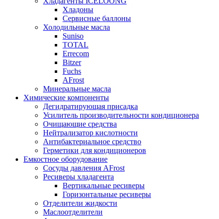
Хладагенты ICELOONG
Хладоны
Сервисные баллоны
Холодильные масла
Suniso
TOTAL
Errecom
Bitzer
Fuchs
AFrost
Минеральные масла
Химические компоненты
Дегидратирующая присадка
Усилитель производительности кондиционера
Очищающие средства
Нейтрализатор кислотности
Антибактериальное средство
Герметики для кондиционеров
Емкостное оборудование
Сосуды давления AFrost
Ресиверы хладагента
Вертикальные ресиверы
Горизонтальные ресиверы
Отделители жидкости
Маслоотделители