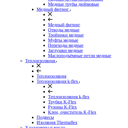
Медные трубы дюймовые
Медный фитинг
Медный фитинг
Отводы медные
Тройники медные
Муфты медные
Переходы медные
Заглушки медные
Маслоподъёмные петли медные
Теплоизоляция
Теплоизоляция
Теплоизоляция k-flex
Теплоизоляция k-flex
Трубки K-Flex
Рулоны K-Flex
Клеи, очиститель K-Flex
Подвесы
Изоляция Thermaflex
Хладагенты и масла