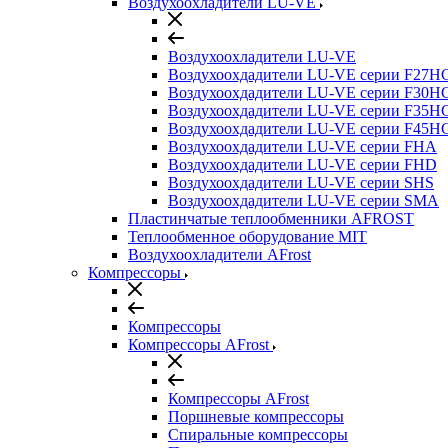
Воздухоохладители LU-VE
Воздухоохладители LU-VE
Воздухоохдадители LU-VE серии F27H
Воздухоохдадители LU-VE серии F30H
Воздухоохдадители LU-VE серии F35H
Воздухоохдадители LU-VE серии F45H
Воздухоохдадители LU-VE серии FHA
Воздухоохдадители LU-VE серии FHD
Воздухоохдадители LU-VE серии SHS
Воздухоохдадители LU-VE серии SMA
Пластинчатые теплообменники AFROST
Теплообменное оборудование MIT
Воздухоохладители AFrost
Компрессоры
Компрессоры
Компрессоры AFrost
Компрессоры AFrost
Поршневые компрессоры
Спиральные компрессоры