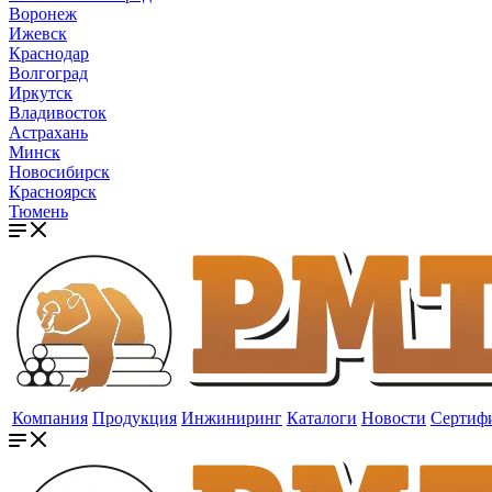
Воронеж
Ижевск
Краснодар
Волгоград
Иркутск
Владивосток
Астрахань
Минск
Новосибирск
Красноярск
Тюмень
Компания
Продукция
Инжиниринг
Каталоги
Новости
Сертиф