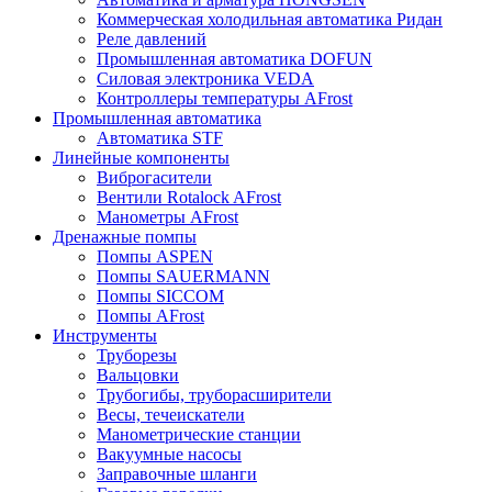
Коммерческая холодильная автоматика Ридан
Реле давлений
Промышленная автоматика DOFUN
Силовая электроника VEDA
Контроллеры температуры AFrost
Промышленная автоматика
Автоматика STF
Линейные компоненты
Виброгасители
Вентили Rotalock AFrost
Манометры AFrost
Дренажные помпы
Помпы ASPEN
Помпы SAUERMANN
Помпы SICCOM
Помпы AFrost
Инструменты
Труборезы
Вальцовки
Трубогибы, труборасширители
Весы, течеискатели
Манометрические станции
Вакуумные насосы
Заправочные шланги