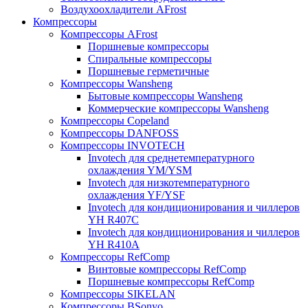
Воздухоохладители AFrost
Компрессоры
Компрессоры AFrost
Поршневые компрессоры
Спиральные компрессоры
Поршневые герметичные
Компрессоры Wansheng
Бытовые компрессоры Wansheng
Коммерческие компрессоры Wansheng
Компрессоры Copeland
Компрессоры DANFOSS
Компрессоры INVOTECH
Invotech для среднетемпературного
охлаждения YM/YSM
Invotech для низкотемпературного
охлаждения YF/YSF
Invotech для кондиционирования и чиллеров
YH R407C
Invotech для кондиционирования и чиллеров
YH R410A
Компрессоры RefComp
Винтовые компрессоры RefComp
Поршневые компрессоры RefComp
Компрессоры SIKELAN
Компрессоры BSonyo