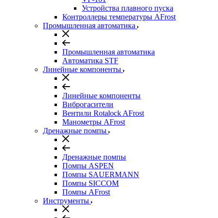
Устройства плавного пуска
Контроллеры температуры AFrost
Промышленная автоматика
Промышленная автоматика
Автоматика STF
Линейные компоненты
Линейные компоненты
Виброгасители
Вентили Rotalock AFrost
Манометры AFrost
Дренажные помпы
Дренажные помпы
Помпы ASPEN
Помпы SAUERMANN
Помпы SICCOM
Помпы AFrost
Инструменты