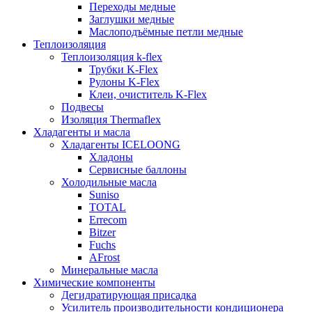
Переходы медные
Заглушки медные
Маслоподъёмные петли медные
Теплоизоляция
Теплоизоляция k-flex
Трубки K-Flex
Рулоны K-Flex
Клеи, очиститель K-Flex
Подвесы
Изоляция Thermaflex
Хладагенты и масла
Хладагенты ICELOONG
Хладоны
Сервисные баллоны
Холодильные масла
Suniso
TOTAL
Errecom
Bitzer
Fuchs
AFrost
Минеральные масла
Химические компоненты
Дегидратирующая присадка
Усилитель производительности кондиционера