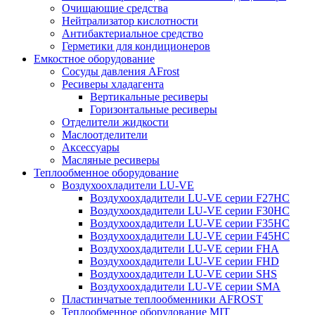
Очищающие средства
Нейтрализатор кислотности
Антибактериальное средство
Герметики для кондиционеров
Емкостное оборудование
Сосуды давления AFrost
Ресиверы хладагента
Вертикальные ресиверы
Горизонтальные ресиверы
Отделители жидкости
Маслоотделители
Аксессуары
Масляные ресиверы
Теплообменное оборудование
Воздухоохладители LU-VE
Воздухоохдадители LU-VE серии F27HC
Воздухоохдадители LU-VE серии F30HC
Воздухоохдадители LU-VE серии F35HC
Воздухоохдадители LU-VE серии F45HC
Воздухоохдадители LU-VE серии FHA
Воздухоохдадители LU-VE серии FHD
Воздухоохдадители LU-VE серии SHS
Воздухоохдадители LU-VE серии SMA
Пластинчатые теплообменники AFROST
Теплообменное оборудование MIT