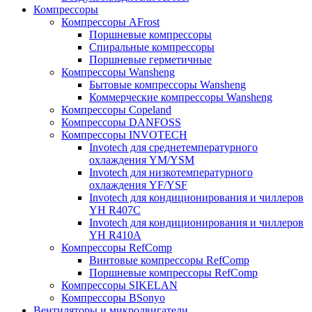
Компрессоры
Компрессоры AFrost
Поршневые компрессоры
Спиральные компрессоры
Поршневые герметичные
Компрессоры Wansheng
Бытовые компрессоры Wansheng
Коммерческие компрессоры Wansheng
Компрессоры Copeland
Компрессоры DANFOSS
Компрессоры INVOTECH
Invotech для среднетемпературного
охлаждения YM/YSM
Invotech для низкотемпературного
охлаждения YF/YSF
Invotech для кондиционирования и чиллеров
YH R407C
Invotech для кондиционирования и чиллеров
YH R410A
Компрессоры RefComp
Винтовые компрессоры RefComp
Поршневые компрессоры RefComp
Компрессоры SIKELAN
Компрессоры BSonyo
Вентиляторы и микродвигатели