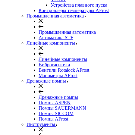
Устройства плавного пуска
Контроллеры температуры AFrost
Промышленная автоматика
Промышленная автоматика
Автоматика STF
Линейные компоненты
Линейные компоненты
Виброгасители
Вентили Rotalock AFrost
Манометры AFrost
Дренажные помпы
Дренажные помпы
Помпы ASPEN
Помпы SAUERMANN
Помпы SICCOM
Помпы AFrost
Инструменты