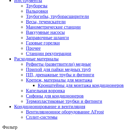
Инструменты
Труборезы
Вальцовки
Трубогибы, труборасширители
Весы, течеискатели
Манометрические станции
Вакуумные насосы
Заправочные шланги
Газовые горелки
Прочее
Станции рекуперации
Расходные материалы
Рефнеты (разветвители) медные
Припой для пайки медных труб
ПП, дренажные трубы и фитинги
Крепеж, материалы для монтажа
Кронштейны для монтажа кондиционеров
Капельная воронка
Сифоны для кондиционеров
Термопластиковые трубки и фитинги
Кондиционирование и вентиляция
Вентиляционное оборудование AFrost
Сплит-системы
Фильтр