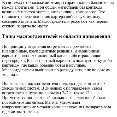
В системах с несколькими компрессорами важен баланс масла
между агрегатами. При общей магистрали без контроля
возникает переток масла в «легчайший» компрессор. Это
приводит к переполнению картера либо к сухому ходу
соседнего агрегата. Маслоотделители работают как первая
ступень защиты по маслу.
Типы маслоотделителей и области применения
По принципу отделения встречаются промывные,
инерционные, коалесцентные решения. Инерционный
вариант включает циклонный канал либо отражающие
перегородки. Коалесцентный вариант использует сетку либо
картридж, где капли объединяются в крупные.
Маслоотделители выбирают по расходу газа, а не по объёму
«на глаз».
Поплавковые маслоотделители подходят для компактных
холодильных систем. В линейках с поплавковым узлом
встречаются внутренние объёмы 2–7 л, также 12 л.
Применяется поплавковый клапан из нержавеющей стали с
постоянным магнитом. Магнит удерживает
микроскопические металлические включения, возврат масла
идёт автоматически.