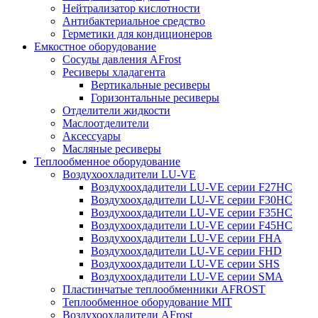
Нейтрализатор кислотности
Антибактериальное средство
Герметики для кондиционеров
Емкостное оборудование
Сосуды давления AFrost
Ресиверы хладагента
Вертикальные ресиверы
Горизонтальные ресиверы
Отделители жидкости
Маслоотделители
Аксессуары
Масляные ресиверы
Теплообменное оборудование
Воздухоохладители LU-VE
Воздухоохдадители LU-VE серии F27HC
Воздухоохдадители LU-VE серии F30HC
Воздухоохдадители LU-VE серии F35HC
Воздухоохдадители LU-VE серии F45HC
Воздухоохдадители LU-VE серии FHA
Воздухоохдадители LU-VE серии FHD
Воздухоохдадители LU-VE серии SHS
Воздухоохдадители LU-VE серии SMA
Пластинчатые теплообменники AFROST
Теплообменное оборудование MIT
Воздухоохладители AFrost