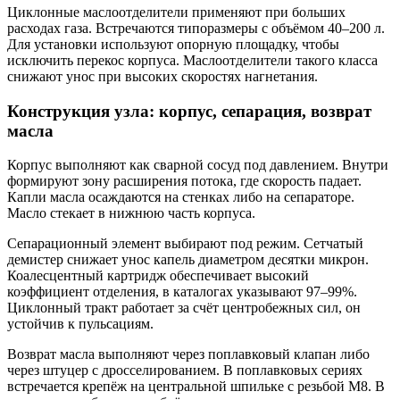
Циклонные маслоотделители применяют при больших
расходах газа. Встречаются типоразмеры с объёмом 40–200 л.
Для установки используют опорную площадку, чтобы
исключить перекос корпуса. Маслоотделители такого класса
снижают унос при высоких скоростях нагнетания.
Конструкция узла: корпус, сепарация, возврат
масла
Корпус выполняют как сварной сосуд под давлением. Внутри
формируют зону расширения потока, где скорость падает.
Капли масла осаждаются на стенках либо на сепараторе.
Масло стекает в нижнюю часть корпуса.
Сепарационный элемент выбирают под режим. Сетчатый
демистер снижает унос капель диаметром десятки микрон.
Коалесцентный картридж обеспечивает высокий
коэффициент отделения, в каталогах указывают 97–99%.
Циклонный тракт работает за счёт центробежных сил, он
устойчив к пульсациям.
Возврат масла выполняют через поплавковый клапан либо
через штуцер с дросселированием. В поплавковых сериях
встречается крепёж на центральной шпильке с резьбой М8. В