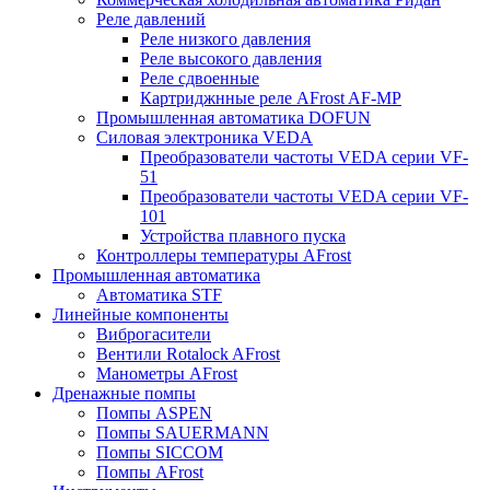
Реле давлений
Реле низкого давления
Реле высокого давления
Реле сдвоенные
Картриджнные реле AFrost AF-MP
Промышленная автоматика DOFUN
Силовая электроника VEDA
Преобразователи частоты VEDA серии VF-
51
Преобразователи частоты VEDA серии VF-
101
Устройства плавного пуска
Контроллеры температуры AFrost
Промышленная автоматика
Автоматика STF
Линейные компоненты
Виброгасители
Вентили Rotalock AFrost
Манометры AFrost
Дренажные помпы
Помпы ASPEN
Помпы SAUERMANN
Помпы SICCOM
Помпы AFrost