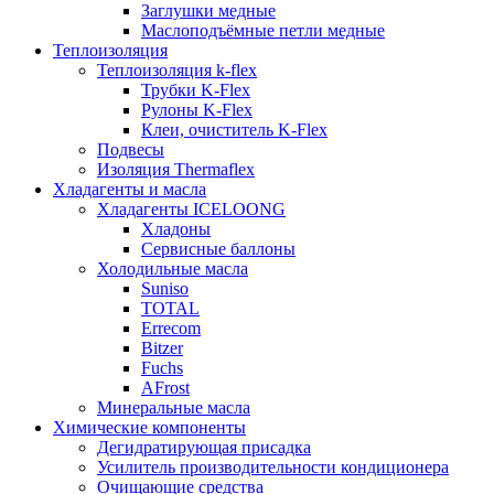
Заглушки медные
Маслоподъёмные петли медные
Теплоизоляция
Теплоизоляция k-flex
Трубки K-Flex
Рулоны K-Flex
Клеи, очиститель K-Flex
Подвесы
Изоляция Thermaflex
Хладагенты и масла
Хладагенты ICELOONG
Хладоны
Сервисные баллоны
Холодильные масла
Suniso
TOTAL
Errecom
Bitzer
Fuchs
AFrost
Минеральные масла
Химические компоненты
Дегидратирующая присадка
Усилитель производительности кондиционера
Очищающие средства