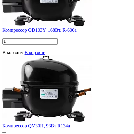
Компрессор QD103Y, 168Вт, R-600a
В корзину
В корзине
Компрессор QV30H, 93Вт R134a