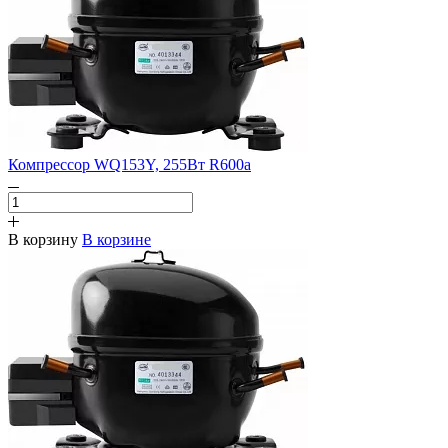
Компрессор WQ153Y, 255Вт R600a
В корзину
В корзине