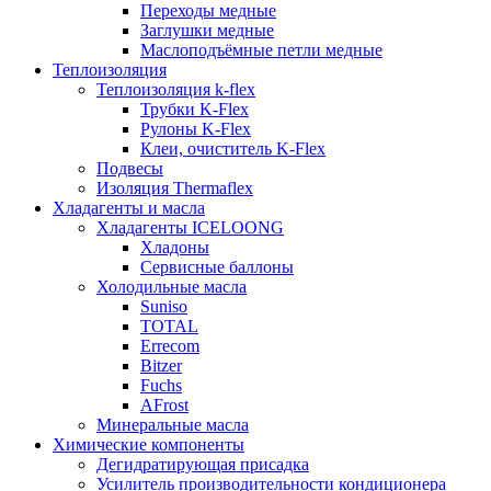
Переходы медные
Заглушки медные
Маслоподъёмные петли медные
Теплоизоляция
Теплоизоляция k-flex
Трубки K-Flex
Рулоны K-Flex
Клеи, очиститель K-Flex
Подвесы
Изоляция Thermaflex
Хладагенты и масла
Хладагенты ICELOONG
Хладоны
Сервисные баллоны
Холодильные масла
Suniso
TOTAL
Errecom
Bitzer
Fuchs
AFrost
Минеральные масла
Химические компоненты
Дегидратирующая присадка
Усилитель производительности кондиционера