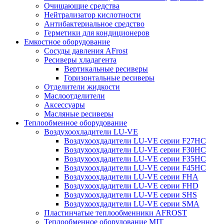
Очищающие средства
Нейтрализатор кислотности
Антибактериальное средство
Герметики для кондиционеров
Емкостное оборудование
Сосуды давления AFrost
Ресиверы хладагента
Вертикальные ресиверы
Горизонтальные ресиверы
Отделители жидкости
Маслоотделители
Аксессуары
Масляные ресиверы
Теплообменное оборудование
Воздухоохладители LU-VE
Воздухоохдадители LU-VE серии F27HC
Воздухоохдадители LU-VE серии F30HC
Воздухоохдадители LU-VE серии F35HC
Воздухоохдадители LU-VE серии F45HC
Воздухоохдадители LU-VE серии FHA
Воздухоохдадители LU-VE серии FHD
Воздухоохдадители LU-VE серии SHS
Воздухоохдадители LU-VE серии SMA
Пластинчатые теплообменники AFROST
Теплообменное оборудование MIT