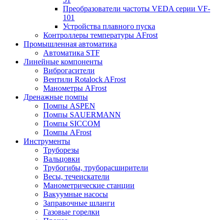
Преобразователи частоты VEDA серии VF-
101
Устройства плавного пуска
Контроллеры температуры AFrost
Промышленная автоматика
Автоматика STF
Линейные компоненты
Виброгасители
Вентили Rotalock AFrost
Манометры AFrost
Дренажные помпы
Помпы ASPEN
Помпы SAUERMANN
Помпы SICCOM
Помпы AFrost
Инструменты
Труборезы
Вальцовки
Трубогибы, труборасширители
Весы, течеискатели
Манометрические станции
Вакуумные насосы
Заправочные шланги
Газовые горелки