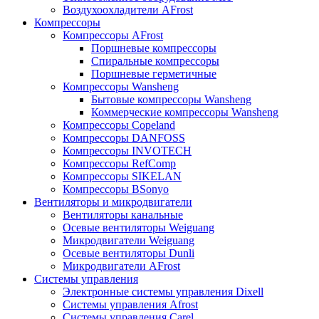
Воздухоохладители AFrost
Компрессоры
Компрессоры AFrost
Поршневые компрессоры
Спиральные компрессоры
Поршневые герметичные
Компрессоры Wansheng
Бытовые компрессоры Wansheng
Коммерческие компрессоры Wansheng
Компрессоры Copeland
Компрессоры DANFOSS
Компрессоры INVOTECH
Компрессоры RefComp
Компрессоры SIKELAN
Компрессоры BSonyo
Вентиляторы и микродвигатели
Вентиляторы канальные
Осевые вентиляторы Weiguang
Микродвигатели Weiguang
Осевые вентиляторы Dunli
Микродвигатели AFrost
Системы управления
Электронные системы управления Dixell
Системы управления Afrost
Системы управления Carel