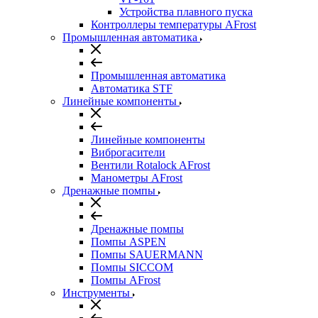
Устройства плавного пуска
Контроллеры температуры AFrost
Промышленная автоматика
Промышленная автоматика
Автоматика STF
Линейные компоненты
Линейные компоненты
Виброгасители
Вентили Rotalock AFrost
Манометры AFrost
Дренажные помпы
Дренажные помпы
Помпы ASPEN
Помпы SAUERMANN
Помпы SICCOM
Помпы AFrost
Инструменты