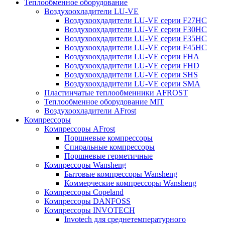
Теплообменное оборудование
Воздухоохладители LU-VE
Воздухоохдадители LU-VE серии F27HC
Воздухоохдадители LU-VE серии F30HC
Воздухоохдадители LU-VE серии F35HC
Воздухоохдадители LU-VE серии F45HC
Воздухоохдадители LU-VE серии FHA
Воздухоохдадители LU-VE серии FHD
Воздухоохдадители LU-VE серии SHS
Воздухоохдадители LU-VE серии SMA
Пластинчатые теплообменники AFROST
Теплообменное оборудование MIT
Воздухоохладители AFrost
Компрессоры
Компрессоры AFrost
Поршневые компрессоры
Спиральные компрессоры
Поршневые герметичные
Компрессоры Wansheng
Бытовые компрессоры Wansheng
Коммерческие компрессоры Wansheng
Компрессоры Copeland
Компрессоры DANFOSS
Компрессоры INVOTECH
Invotech для среднетемпературного