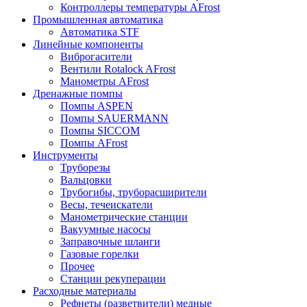
Контроллеры температуры AFrost
Промышленная автоматика
Автоматика STF
Линейные компоненты
Виброгасители
Вентили Rotalock AFrost
Манометры AFrost
Дренажные помпы
Помпы ASPEN
Помпы SAUERMANN
Помпы SICCOM
Помпы AFrost
Инструменты
Труборезы
Вальцовки
Трубогибы, труборасширители
Весы, течеискатели
Манометрические станции
Вакуумные насосы
Заправочные шланги
Газовые горелки
Прочее
Станции рекуперации
Расходные материалы
Рефнеты (разветвители) медные