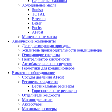
Сервисные баллоны
Холодильные масла
Suniso
TOTAL
Errecom
Bitzer
Fuchs
AFrost
Минеральные масла
Химические компоненты
Дегидратирующая присадка
Усилитель производительности кондиционера
Очищающие средства
Нейтрализатор кислотности
Антибактериальное средство
Герметики для кондиционеров
Емкостное оборудование
Сосуды давления AFrost
Ресиверы хладагента
Вертикальные ресиверы
Горизонтальные ресиверы
Отделители жидкости
Маслоотделители
Аксессуары
Масляные ресиверы