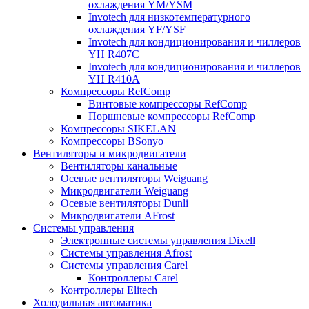
охлаждения YM/YSM
Invotech для низкотемпературного
охлаждения YF/YSF
Invotech для кондиционирования и чиллеров
YH R407C
Invotech для кондиционирования и чиллеров
YH R410A
Компрессоры RefComp
Винтовые компрессоры RefComp
Поршневые компрессоры RefComp
Компрессоры SIKELAN
Компрессоры BSonyo
Вентиляторы и микродвигатели
Вентиляторы канальные
Осевые вентиляторы Weiguang
Микродвигатели Weiguang
Осевые вентиляторы Dunli
Микродвигатели AFrost
Системы управления
Электронные системы управления Dixell
Системы управления Afrost
Системы управления Carel
Контроллеры Carel
Контроллеры Elitech
Холодильная автоматика