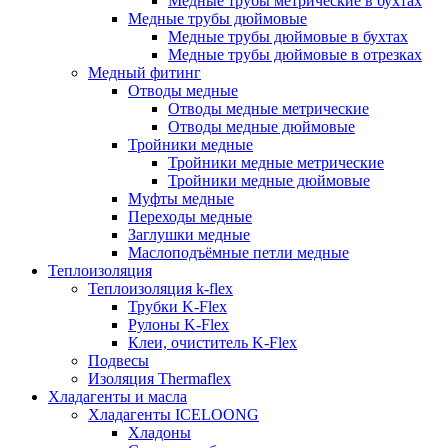
Медные трубы метрические в бухтах
Медные трубы дюймовые
Медные трубы дюймовые в бухтах
Медные трубы дюймовые в отрезках
Медный фитинг
Отводы медные
Отводы медные метрические
Отводы медные дюймовые
Тройники медные
Тройники медные метрические
Тройники медные дюймовые
Муфты медные
Переходы медные
Заглушки медные
Маслоподъёмные петли медные
Теплоизоляция
Теплоизоляция k-flex
Трубки K-Flex
Рулоны K-Flex
Клеи, очиститель K-Flex
Подвесы
Изоляция Thermaflex
Хладагенты и масла
Хладагенты ICELOONG
Хладоны