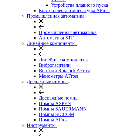
Устройства плавного пуска
Контроллеры температуры AFrost
Промышленная автоматика
Промышленная автоматика
Автоматика STF
Линейные компоненты
Линейные компоненты
Виброгасители
Вентили Rotalock AFrost
Манометры AFrost
Дренажные помпы
Дренажные помпы
Помпы ASPEN
Помпы SAUERMANN
Помпы SICCOM
Помпы AFrost
Инструменты