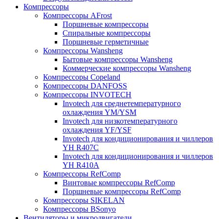
Компрессоры
Компрессоры AFrost
Поршневые компрессоры
Спиральные компрессоры
Поршневые герметичные
Компрессоры Wansheng
Бытовые компрессоры Wansheng
Коммерческие компрессоры Wansheng
Компрессоры Copeland
Компрессоры DANFOSS
Компрессоры INVOTECH
Invotech для среднетемпературного
охлаждения YM/YSM
Invotech для низкотемпературного
охлаждения YF/YSF
Invotech для кондиционирования и чиллеров
YH R407C
Invotech для кондиционирования и чиллеров
YH R410A
Компрессоры RefComp
Винтовые компрессоры RefComp
Поршневые компрессоры RefComp
Компрессоры SIKELAN
Компрессоры BSonyo
Вентиляторы и микродвигатели