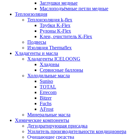
Заглушки медные
Маслоподъёмные петли медные
Теплоизоляция
Теплоизоляция k-flex
Трубки K-Flex
Рулоны K-Flex
Клеи, очиститель K-Flex
Подвесы
Изоляция Thermaflex
Хладагенты и масла
Хладагенты ICELOONG
Хладоны
Сервисные баллоны
Холодильные масла
Suniso
TOTAL
Errecom
Bitzer
Fuchs
AFrost
Минеральные масла
Химические компоненты
Дегидратирующая присадка
Усилитель производительности кондиционера
Очищающие средства