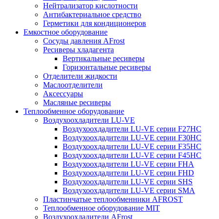
Нейтрализатор кислотности
Антибактериальное средство
Герметики для кондиционеров
Емкостное оборудование
Сосуды давления AFrost
Ресиверы хладагента
Вертикальные ресиверы
Горизонтальные ресиверы
Отделители жидкости
Маслоотделители
Аксессуары
Масляные ресиверы
Теплообменное оборудование
Воздухоохладители LU-VE
Воздухоохдадители LU-VE серии F27HC
Воздухоохдадители LU-VE серии F30HC
Воздухоохдадители LU-VE серии F35HC
Воздухоохдадители LU-VE серии F45HC
Воздухоохдадители LU-VE серии FHA
Воздухоохдадители LU-VE серии FHD
Воздухоохдадители LU-VE серии SHS
Воздухоохдадители LU-VE серии SMA
Пластинчатые теплообменники AFROST
Теплообменное оборудование MIT
Воздухоохладители AFrost