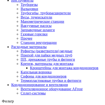
Инструменты
Труборезы
Вальцовки
Трубогибы, труборасширители
Весы, течеискатели
Манометрические станции
Вакуумные насосы
Заправочные шланги
Газовые горелки
Прочее
Станции рекуперации
Расходные материалы
Рефнеты (разветвители) медные
Припой для пайки медных труб
ПП, дренажные трубы и фитинги
Крепеж, материалы для монтажа
Кронштейны для монтажа кондиционеров
Капельная воронка
Сифоны для кондиционеров
Термопластиковые трубки и фитинги
Кондиционирование и вентиляция
Вентиляционное оборудование AFrost
Сплит-системы
Фильтр