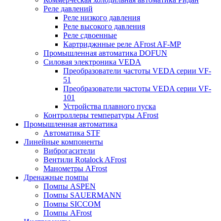
Реле давлений
Реле низкого давления
Реле высокого давления
Реле сдвоенные
Картриджнные реле AFrost AF-MP
Промышленная автоматика DOFUN
Силовая электроника VEDA
Преобразователи частоты VEDA серии VF-
51
Преобразователи частоты VEDA серии VF-
101
Устройства плавного пуска
Контроллеры температуры AFrost
Промышленная автоматика
Автоматика STF
Линейные компоненты
Виброгасители
Вентили Rotalock AFrost
Манометры AFrost
Дренажные помпы
Помпы ASPEN
Помпы SAUERMANN
Помпы SICCOM
Помпы AFrost