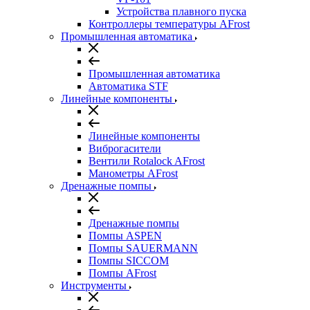
Устройства плавного пуска
Контроллеры температуры AFrost
Промышленная автоматика
Промышленная автоматика
Автоматика STF
Линейные компоненты
Линейные компоненты
Виброгасители
Вентили Rotalock AFrost
Манометры AFrost
Дренажные помпы
Дренажные помпы
Помпы ASPEN
Помпы SAUERMANN
Помпы SICCOM
Помпы AFrost
Инструменты