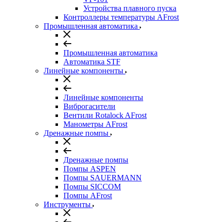
Устройства плавного пуска
Контроллеры температуры AFrost
Промышленная автоматика
Промышленная автоматика
Автоматика STF
Линейные компоненты
Линейные компоненты
Виброгасители
Вентили Rotalock AFrost
Манометры AFrost
Дренажные помпы
Дренажные помпы
Помпы ASPEN
Помпы SAUERMANN
Помпы SICCOM
Помпы AFrost
Инструменты