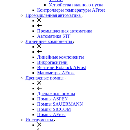
Устройства плавного пуска
Контроллеры температуры AFrost
Промышленная автоматика
Промышленная автоматика
Автоматика STF
Линейные компоненты
Линейные компоненты
Виброгасители
Вентили Rotalock AFrost
Манометры AFrost
Дренажные помпы
Дренажные помпы
Помпы ASPEN
Помпы SAUERMANN
Помпы SICCOM
Помпы AFrost
Инструменты