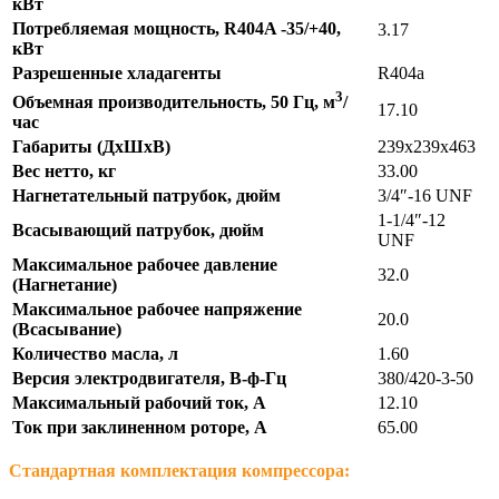
кВт
Потребляемая мощность, R404A -35/+40,
3.17
кВт
Разрешенные хладагенты
R404а
3
Объемная производительность, 50 Гц, м
/
17.10
час
Габариты (ДхШхВ)
239х239х463
Вес нетто, кг
33.00
Нагнетательный патрубок, дюйм
3/4″-16 UNF
1-1/4″-12
Всасывающий патрубок, дюйм
UNF
Максимальное рабочее давление
32.0
(Нагнетание)
Максимальное рабочее напряжение
20.0
(Всасывание)
Количество масла, л
1.60
Версия электродвигателя, В-ф-Гц
380/420-3-50
Максимальный рабочий ток, А
12.10
Ток при заклиненном роторе, А
65.00
Стандартная комплектация компрессора: