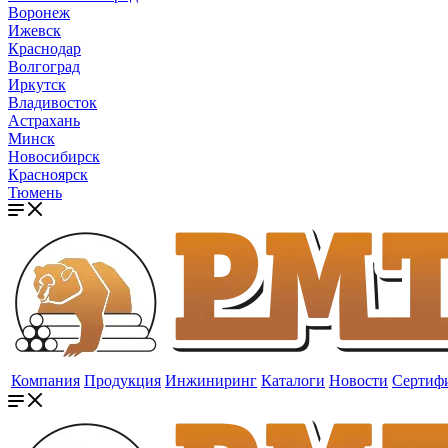
Воронеж
Ижевск
Краснодар
Волгоград
Иркутск
Владивосток
Астрахань
Минск
Новосибирск
Красноярск
Тюмень
Компания
Продукция
Инжиниринг
Каталоги
Новости
Сертиф