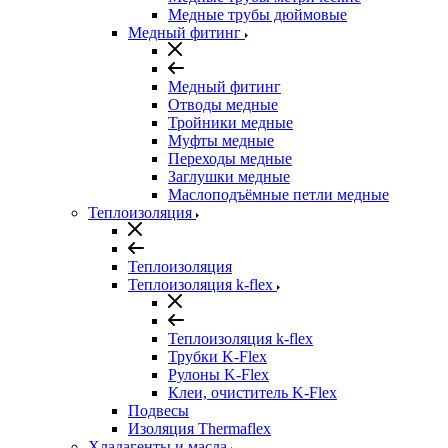
Медные трубы дюймовые
Медный фитинг
Медный фитинг
Отводы медные
Тройники медные
Муфты медные
Переходы медные
Заглушки медные
Маслоподъёмные петли медные
Теплоизоляция
Теплоизоляция
Теплоизоляция k-flex
Теплоизоляция k-flex
Трубки K-Flex
Рулоны K-Flex
Клеи, очиститель K-Flex
Подвесы
Изоляция Thermaflex
Хладагенты и масла