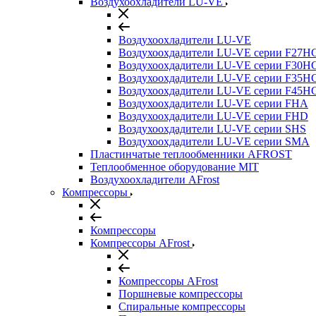
Воздухоохладители LU-VE
Воздухоохладители LU-VE
Воздухоохдадители LU-VE серии F27H
Воздухоохдадители LU-VE серии F30H
Воздухоохдадители LU-VE серии F35H
Воздухоохдадители LU-VE серии F45H
Воздухоохдадители LU-VE серии FHA
Воздухоохдадители LU-VE серии FHD
Воздухоохдадители LU-VE серии SHS
Воздухоохдадители LU-VE серии SMA
Пластинчатые теплообменники AFROST
Теплообменное оборудование MIT
Воздухоохладители AFrost
Компрессоры
Компрессоры
Компрессоры AFrost
Компрессоры AFrost
Поршневые компрессоры
Спиральные компрессоры